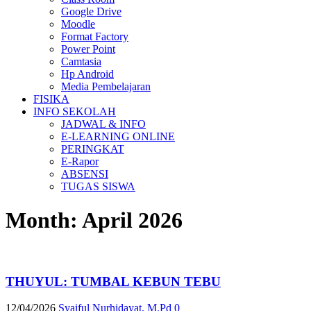
Google Drive
Moodle
Format Factory
Power Point
Camtasia
Hp Android
Media Pembelajaran
FISIKA
INFO SEKOLAH
JADWAL & INFO
E-LEARNING ONLINE
PERINGKAT
E-Rapor
ABSENSI
TUGAS SISWA
Month:
April 2026
THUYUL: TUMBAL KEBUN TEBU
12/04/2026
Syaiful Nurhidayat, M.Pd
0