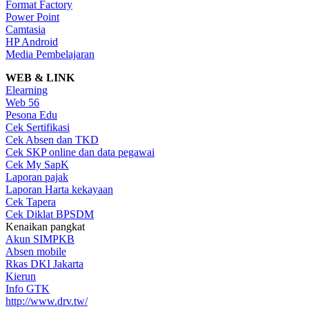
Format Factory
Power Point
Camtasia
HP Android
Media Pembelajaran
WEB & LINK
Elearning
Web 56
Pesona Edu
Cek Sertifikasi
Cek Absen dan TKD
Cek SKP online dan data pegawai
Cek My SapK
Laporan pajak
Laporan Harta kekayaan
Cek Tapera
Cek Diklat BPSDM
Kenaikan pangkat
Akun SIMPKB
Absen mobile
Rkas DKI Jakarta
Kierun
Info GTK
http://www.drv.tw/