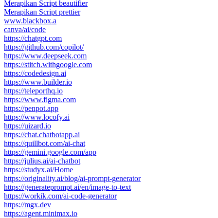
Merapikan Script beautifier
Merapikan Script prettier
www.blackbox.a
canva/ai/code
https://chatgpt.com
https://github.com/copilot/
https://www.deepseek.com
https://stitch.withgoogle.com
https://codedesign.ai
https://www.builder.io
https://teleporthq.io
https://www.figma.com
https://penpot.app
https://www.locofy.ai
https://uizard.io
https://chat.chatbotapp.ai
https://quillbot.com/ai-chat
https://gemini.google.com/app
https://julius.ai/ai-chatbot
https://studyx.ai/Home
https://originality.ai/blog/ai-prompt-generator
https://generateprompt.ai/en/image-to-text
https://workik.com/ai-code-generator
https://mgx.dev
https://agent.minimax.io