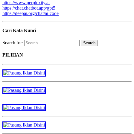
https://www.perplexity.ai
https://chat.chatbot.app/gpt5
https://deepai.org/chat/ai-code
Cari Kata Kunci
Search for:
PILIHAN