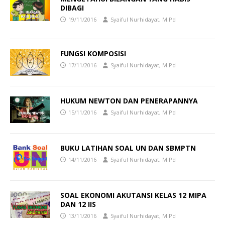
DIBAGI
19/11/2016
Syaiful Nurhidayat, M.Pd
FUNGSI KOMPOSISI
17/11/2016
Syaiful Nurhidayat, M.Pd
HUKUM NEWTON DAN PENERAPANNYA
15/11/2016
Syaiful Nurhidayat, M.Pd
BUKU LATIHAN SOAL UN DAN SBMPTN
14/11/2016
Syaiful Nurhidayat, M.Pd
SOAL EKONOMI AKUTANSI KELAS 12 MIPA
DAN 12 IIS
13/11/2016
Syaiful Nurhidayat, M.Pd