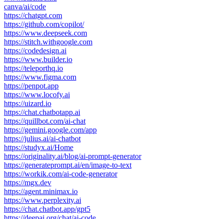
canva/ai/code
https://chatgpt.com
https://github.com/copilot/
https://www.deepseek.com
https://stitch.withgoogle.com
https://codedesign.ai
https://www.builder.io
https://teleporthq.io
https://www.figma.com
https://penpot.app
https://www.locofy.ai
https://uizard.io
https://chat.chatbotapp.ai
https://quillbot.com/ai-chat
https://gemini.google.com/app
https://julius.ai/ai-chatbot
https://studyx.ai/Home
https://originality.ai/blog/ai-prompt-generator
https://generateprompt.ai/en/image-to-text
https://workik.com/ai-code-generator
https://mgx.dev
https://agent.minimax.io
https://www.perplexity.ai
https://chat.chatbot.app/gpt5
https://deepai.org/chat/ai-code