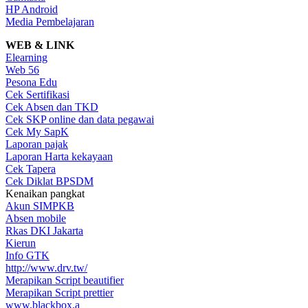
HP Android
Media Pembelajaran
WEB & LINK
Elearning
Web 56
Pesona Edu
Cek Sertifikasi
Cek Absen dan TKD
Cek SKP online dan data pegawai
Cek My SapK
Laporan pajak
Laporan Harta kekayaan
Cek Tapera
Cek Diklat BPSDM
Kenaikan pangkat
Akun SIMPKB
Absen mobile
Rkas DKI Jakarta
Kierun
Info GTK
http://www.drv.tw/
Merapikan Script beautifier
Merapikan Script prettier
www.blackbox.a