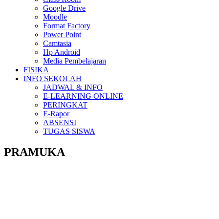
Google Drive
Moodle
Format Factory
Power Point
Camtasia
Hp Android
Media Pembelajaran
FISIKA
INFO SEKOLAH
JADWAL & INFO
E-LEARNING ONLINE
PERINGKAT
E-Rapor
ABSENSI
TUGAS SISWA
PRAMUKA