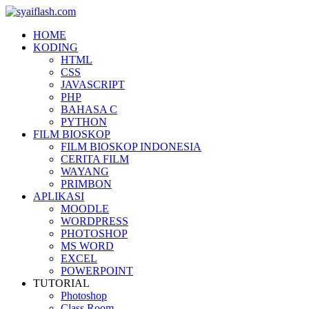
HOME
KODING
HTML
CSS
JAVASCRIPT
PHP
BAHASA C
PYTHON
FILM BIOSKOP
FILM BIOSKOP INDONESIA
CERITA FILM
WAYANG
PRIMBON
APLIKASI
MOODLE
WORDPRESS
PHOTOSHOP
MS WORD
EXCEL
POWERPOINT
TUTORIAL
Photoshop
Class Room